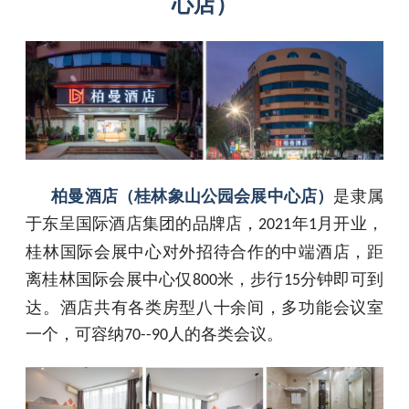
心店）
柏曼酒店（桂林象山公园会展中心店）
是隶属
于东呈国际酒店集团的品牌店，
年
月开业，
2021
1
桂林国际会展中心对外招待合作的中端酒店，距
离桂林国际会展中心仅
米，步行
分钟即可到
800
15
达。
酒店共有各类房型八十余间，多功能会议室
一个，可容纳
人的各类会议。
70--90