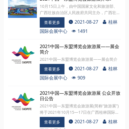
《政协章程》规定。会议通过中国人民政治协
10月15日上午，由中国国家文化和旅游部、
商会议第六届桂林市七星区委员会第六次会议
广西壮族自治区人民政府共同主办，广西壮族
各项决议。区政协主席刘琴作闭幕讲话。刘琴
自治区文化和旅游厅、中国—东盟博览会秘书
2021-08-27
桂林
指出
查看更多
处、桂林市人民政府三方共同承办的2021中
国际会展中心
1491
国—东盟博览会旅游展（以下简称“旅游展”）
在桂林国际会展中心开幕。 本届旅游展以“深
化‘一带一路’建设，推动旅游高质量发展”为主
2021中国—东盟博览会旅游展——展会
题，旨在促进中国—东盟文化旅游互联互通，
简介
推动服务10+1旅游合作向“一带一路”沿线国家
2021中国—东盟博览会旅游展——展会简介
延伸，助力建设更
2021-08-27
桂林
查看更多
国际会展中心
909
2021中国—东盟博览会旅游展 公众开放
日公告
2021中国—东盟博览会旅游展(简称“旅游展”)
将于2021年10月15—17日在广西桂林国际会
展中心举办，10月16—17日为公众开放日。
2021-08-27
桂林
查看更多