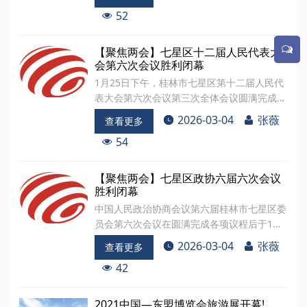
幕会由大会主席团常务主席、执行主席周敏主
52
持。裴军、郭红星、周敏、刘琴、何涛、莫家
荣、凃文红、张永红、刘贵龙在主席台前排就
坐。刘庆娜、赵树刚、刘春吉、赵勤、熊波
【聚焦两会】七星区十二届人民代表大
浪、胡媛媛、以体杰、伍晖琳和大会主席团成
会第六次会议胜利闭幕
员在主席台就座。七星区十二届人大六次会议
1月25日下午，桂林市七星区第十二届人民代
应到代表173人，出席闭幕会代表149人
表大会第六次会议第三次全体会议圆满完成各
项议程，在会展中心国际会议厅胜利闭幕。闭
2026-03-04
张薇
查看更多
幕会由大会主席团常务主席、执行主席周敏主
54
持。裴军、郭红星、周敏、刘琴、何涛、莫家
荣、凃文红、张永红、刘贵龙在主席台前排就
坐。刘庆娜、赵树刚、刘春吉、赵勤、熊波
【聚焦两会】七星区政协六届六次会议
浪、胡媛媛、以体杰、伍晖琳和大会主席团成
胜利闭幕
员在主席台就座。七星区十二届人大六次会议
中国人民政治协商会议第六届桂林市七星区委
应到代表173人，出席闭幕会代表149人
员会第六次会议在圆满完成各项议程后于1月
24日下午闭幕。区委书记裴军，区长郭红
2026-03-04
张薇
查看更多
星，区人大常委会主任周敏，区政协主席刘
42
琴，何涛、刘春吉、刘延风、张一新、彭小
珂、刘萍萍、刘斌在主席台前排就座。本次会
议应到委员182名，实到委员152名，符合
2021中国—东盟博览会旅游展开幕!