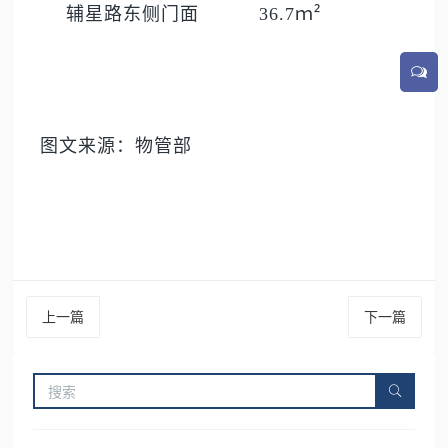
²
辅星路东侧门面 36.7
ｍ
图文来源：物管部
上一篇
下一篇