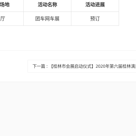
场地
活动名称
活动进展
1厅
团车网车展
预订
下一篇
:
【桂林市会展启动仪式】2020年第六届桂林漓泉啤酒音乐节暨美食康养特色商品展