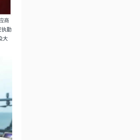
应商
安执勤
及大