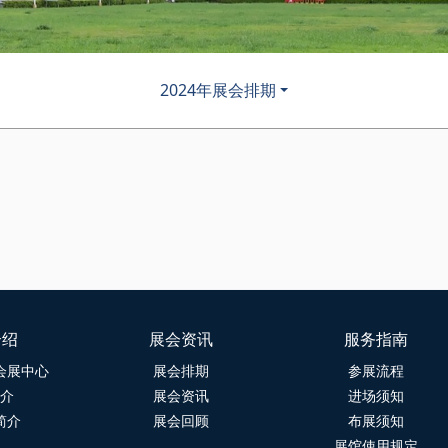
2024年展会排期
介绍
展会资讯
服务指南
会展中心
展会排期
参展流程
介
展会资讯
进场须知
简介
展会回顾
布展须知
展馆使用规定