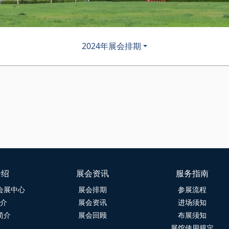
2024年展会排期
介绍
展会资讯
服务指南
会展中心
展会排期
参展流程
介
展会资讯
进场须知
简介
展会回顾
布展须知
展馆使用规定